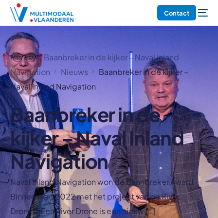
Contact
Home
Baanbreker in de kijker – Naval Inland
Navigation
Nieuws
Baanbreker in de kijker –
Naval Inland Navigation
Baanbreker in de
kijker – Naval Inland
Navigation
Naval Inland Navigation won de Baanbreker Award
Binnenvaart 2022 met het project van de River
Drones. Een River Drone is een nieuw […]