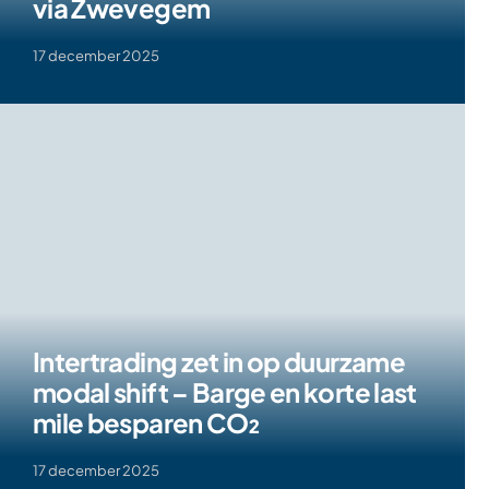
via Zwevegem
17 december 2025
Intertrading zet in op duurzame
modal shift – Barge en korte last
mile besparen CO₂
17 december 2025