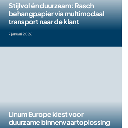
Stijlvol én duurzaam: Rasch
behangpapier via multimodaal
transport naar de klant
7 januari 2026
Linum Europe kiest voor
duurzame binnenvaartoplossing