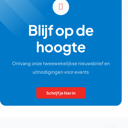
Blijf op de
hoogte
Ontvang onze tweewekelijkse nieuwsbrief en
uitnodigingen voor events
Schrijf je hier in