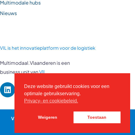
Multimodale hubs
Nieuws
VIL is
het innovatieplatform voor de logistiek
Multimodaal.Vlaanderen is een
business unit van
VIL
Deze website gebruikt cookies voor een
optimale gebruikservaring.
Privacy- en cookiebeleid.
VIL © 2026 - Alle rechten voorbehouden -
vil.be
-
Weigeren
Toestaan
Contact
Privacybeleid
-
Website door Kreatix