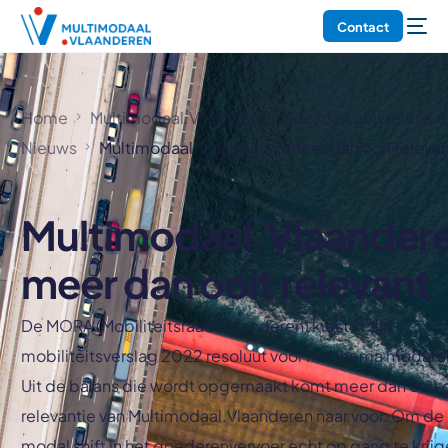
Contact
Home
Multimodaal.Vlaanderen meer dan ooit relevant
Nieuws
Multimodaal.Vlaanderen meer dan ooit releva
Multimodaal.Vlaander
meer dan ooit relevant
De MORA (Mobiliteitsraad Vlaanderen) kiest in zijn
mobiliteitsverslag 2022 resoluut voor het thema modal sh
Uit de balans die wordt opgemaakt komt meer dan ooit 
relevantie van Multimodaal.Vlaanderen naar voor. Om de
modal shift in het goederenvervoer echt op gang te krijg