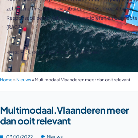
zet het multimodaal adviesbureau van VIL in op 4 pijlers:
Responsabiliseren, Adviseren, Concipiëren en Connecte
(RAC²).
kreatix
3 Oktober 2022
Nieuws
1 Min Read
Home
»
Nieuws
»
Multimodaal.Vlaanderen meer dan ooit relevant
Multimodaal.Vlaanderen meer
dan ooit relevant
03/10/2022
Nieuws