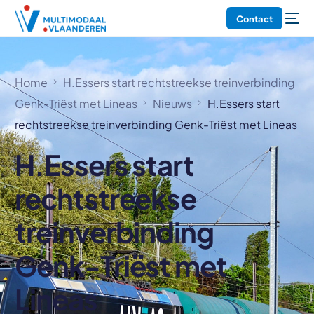
Contact
Home
H.Essers start rechtstreekse treinverbinding
Genk-Triëst met Lineas
Nieuws
H.Essers start
rechtstreekse treinverbinding Genk-Triëst met Lineas
H.Essers start
rechtstreekse
treinverbinding
Genk-Triëst met
Lineas