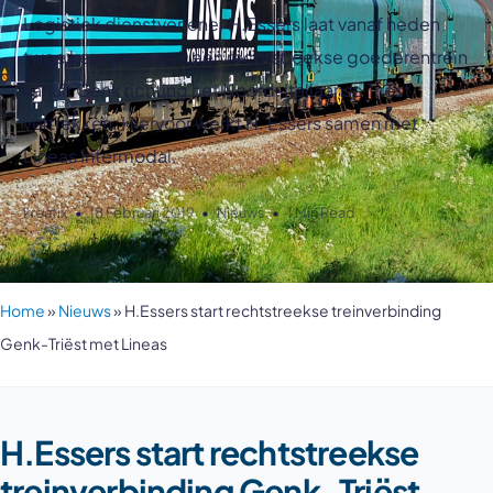
Logistiek dienstverlener H.Essers laat vanaf heden
twee keer per week een rechtstreekse goederentrein
vanuit Genk richting het Noord-Italiaanse Triëst
vertrekken. Hiervoor werkt H. Essers samen met
Lineas Intermodal.
kreatix
18 Februari 2019
Nieuws
1 Min Read
Home
»
Nieuws
»
H.Essers start rechtstreekse treinverbinding
Genk-Triëst met Lineas
H.Essers start rechtstreekse
treinverbinding Genk-Triëst