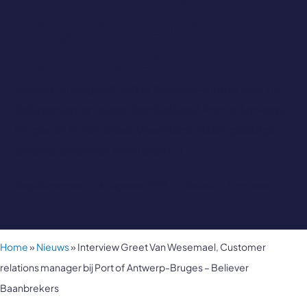
Bruges – Believer
Baanbrekers
Waarom engageert Port of Antwerp-Bruges zich als
Believer van het event Baanbrekers? Port of Antwerp-
Bruges en Multimodaal.Vlaanderen delen dezelfde
ambitie: bedrijven stimuleren […]
Kiara Kluttermann
6 Augustus 2025
Nieuws
3 Min Read
Home
»
Nieuws
»
Interview Greet Van Wesemael, Customer
relations manager bij Port of Antwerp-Bruges – Believer
Baanbrekers