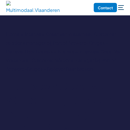
Contact
Home
Interview Greet Van Wesemael, Customer
relations manager bij Port of Antwerp-Bruges –
Believer Baanbrekers
Nieuws
Interview Greet Van
Wesemael, Customer relations manager bij Port of
Antwerp-Bruges – Believer Baanbrekers
Interview Greet Van
Wesemael, Customer
relations manager bij
Port of Antwerp-