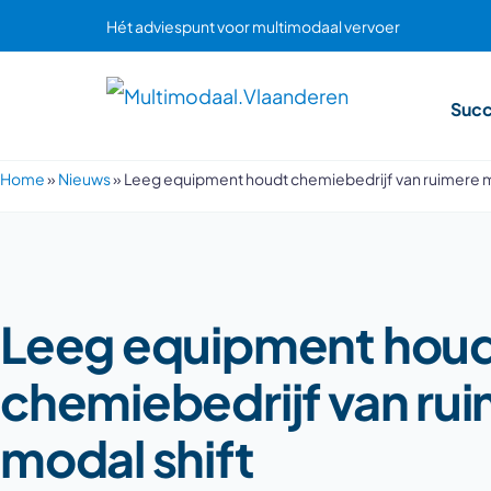
Hét adviespunt voor multimodaal vervoer
Succ
Home
»
Nieuws
»
Leeg equipment houdt chemiebedrijf van ruimere m
Leeg equipment hou
chemiebedrijf van ru
modal shift