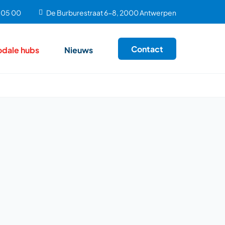
9 05 00
De Burburestraat 6-8, 2000 Antwerpen
Contact
odale hubs
Nieuws