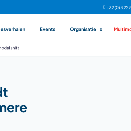
+32 (0) 3 22
esverhalen
Events
Organisatie
Multim
odal shift
Team
Aanpak
dt
imere