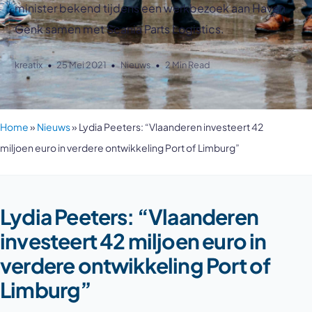
minister bekend tijdens een werkbezoek aan Haven
Genk samen met Scania Parts Logistics.
kreatix
25 Mei 2021
Nieuws
2 Min Read
Home
»
Nieuws
»
Lydia Peeters: “Vlaanderen investeert 42
miljoen euro in verdere ontwikkeling Port of Limburg”
Lydia Peeters: “Vlaanderen
investeert 42 miljoen euro in
verdere ontwikkeling Port of
Limburg”