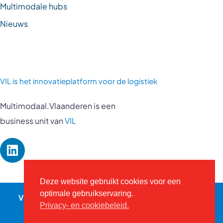
Multimodale hubs
Nieuws
VIL is
het innovatieplatform voor de logistiek
Multimodaal.Vlaanderen is een
business unit van
VIL
Deze website gebruikt cookies voor een
optimale gebruikservaring.
VIL © 2026 - Alle rechten voorbehouden -
vil.be
-
Privacybeleid
-
Website door Kreatix
Privacy- en cookiebeleid.