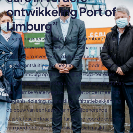
ontwikkeling Port of
Limburg”
Vlaams minister van Mobiliteit en Openbare Werken
Lydia Peeters maakt bekend dat Vlaanderen 42
miljoen euro investeert in de infrastructuurwerken
voor de ontsluiting van het trimodale bedrijventerrein
Port of Limburg op de voormalige Ford-terreinen in
Genk. De werken worden uitgevoerd in opdracht van
De Vlaamse Waterweg nv. Het gaat onder meer om
wegenis, riolering, nutsleiding, infiltratiebekkens en
de bouw van een kaaimuur met bijbehorende
kaaiplateau en kraanbaanfundering voor de overslag
van goederen via de binnenvaart. Dat maakte de