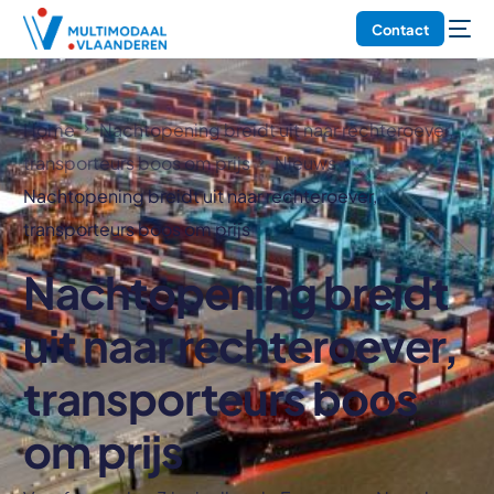
Contact
Home
Nachtopening breidt uit naar rechteroever,
transporteurs boos om prijs
Nieuws
Nachtopening breidt uit naar rechteroever,
transporteurs boos om prijs
Nachtopening breidt
uit naar rechteroever,
transporteurs boos
om prijs