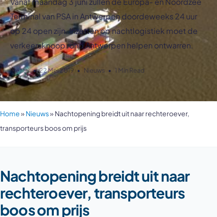
Vanaf maandag 3 juni zullen de Europa- en Noordzee
Terminal van PSA in Antwerpen doordeweeks 24 uur
op 24 open zijn. Inzetten op nachtlogistiek moet de
verkeersknoop rond Antwerpen helpen ontwarren.
kreatix
22 Mei 2019
Nieuws
1 Min Read
Home
»
Nieuws
»
Nachtopening breidt uit naar rechteroever,
transporteurs boos om prijs
Nachtopening breidt uit naar
rechteroever, transporteurs
boos om prijs