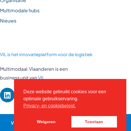
Multimodale hubs
Nieuws
VIL is
het innovatieplatform voor de logistiek
Multimodaal.Vlaanderen is een
business unit van
VIL
Deze website gebruikt cookies voor een
optimale gebruikservaring.
Privacy- en cookiebeleid.
VIL © 2026 - Alle rechten voorbehouden -
vil.be
-
Weigeren
Toestaan
Contact
Privacybeleid
-
Website door Kreatix