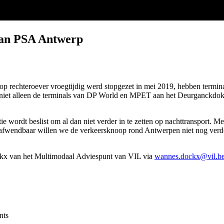
 van PSA Antwerp
 op rechteroever vroegtijdig werd stopgezet in mei 2019, hebben termin
niet alleen de terminals van DP World en MPET aan het Deurganckdok 
ie wordt beslist om al dan niet verder in te zetten op nachttransport. 
nafwendbaar willen we de verkeersknoop rond Antwerpen niet nog verder 
ckx van het Multimodaal Adviespunt van VIL via
wannes.dockx@vil.b
nts