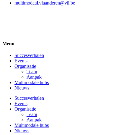
multimodaal.vlaanderen@vil.be
Menu
Succesverhalen
Events
Organisatie
Team
Aanpak
Multimodale hubs
Nieuws
Succesverhalen
Events
Organisatie
Team
Aanpak
Multimodale hubs
Nieuws