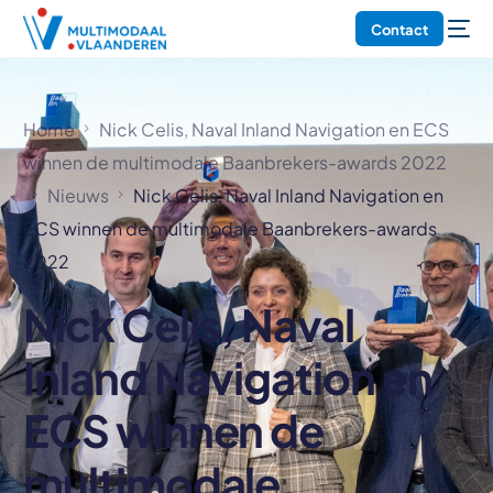
Contact
Home
Nick Celis, Naval Inland Navigation en ECS
winnen de multimodale Baanbrekers-awards 2022
Nieuws
Nick Celis, Naval Inland Navigation en
ECS winnen de multimodale Baanbrekers-awards
2022
Nick Celis, Naval
Inland Navigation en
ECS winnen de
multimodale