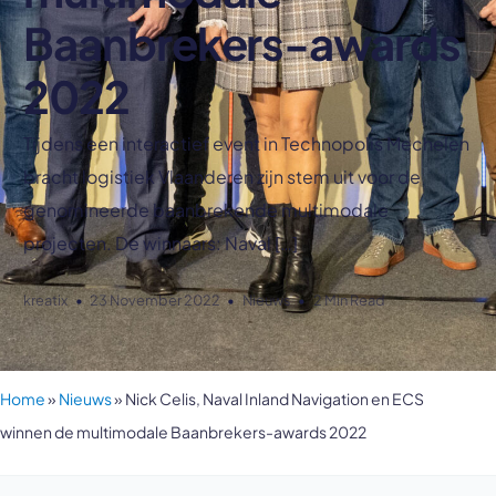
Baanbrekers-awards
2022
Tijdens een interactief event in Technopolis Mechelen
bracht logistiek Vlaanderen zijn stem uit voor de
genomineerde baanbrekende multimodale
projecten. De winnaars: Naval […]
kreatix
23 November 2022
Nieuws
2 Min Read
Home
»
Nieuws
»
Nick Celis, Naval Inland Navigation en ECS
winnen de multimodale Baanbrekers-awards 2022