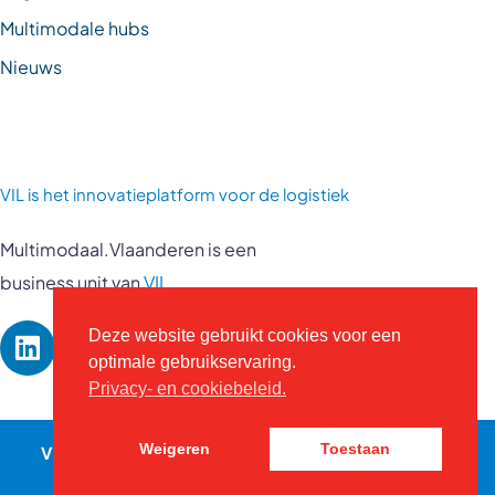
Multimodale hubs
Nieuws
VIL is
het innovatieplatform voor de logistiek
Multimodaal.Vlaanderen is een
business unit van
VIL
Deze website gebruikt cookies voor een
optimale gebruikservaring.
Privacy- en cookiebeleid.
VIL © 2026 - Alle rechten voorbehouden -
vil.be
-
Weigeren
Toestaan
Contact
Privacybeleid
-
Website door Kreatix