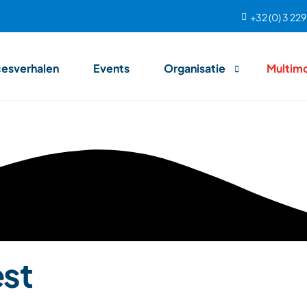
+32 (0) 3 22
esverhalen
Events
Organisatie
Multim
Team
Aanpak
est