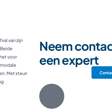
Neem contac
val van zijn
. Beide
een expert
 het voor
timodale
Conta
en. Met steun
ng
.