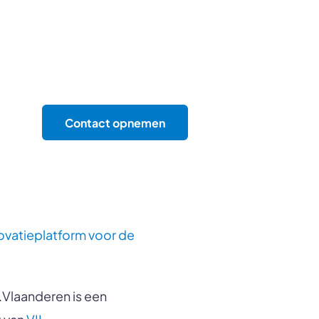
Contact opnemen
novatieplatform voor de
Vlaanderen is een
t van
VIL