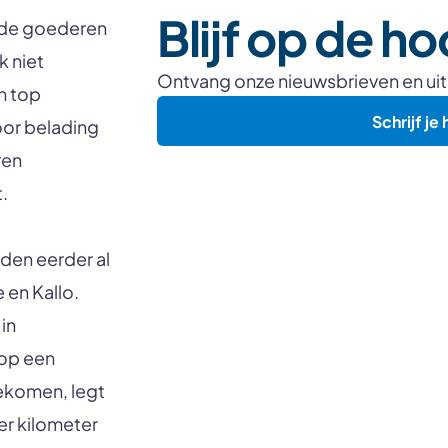
Blijf op de h
 de goederen
k niet
Ontvang onze nieuwsbrieven en ui
n top
Schrijf je 
oor belading
ren
.
den eerder al
 en Kallo.
in
 op een
ekomen, legt
er kilometer