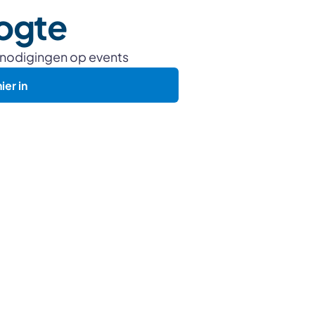
oogte
tnodigingen op events
hier in