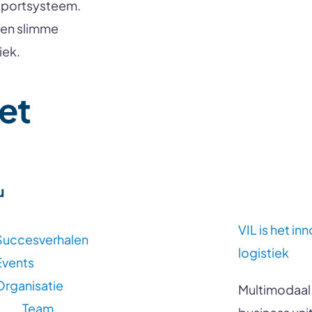
nsportsysteem.
 en slimme
iek.
et
u
VIL is
het in
Succesverhalen
logistiek
Events
Organisatie
Multimodaal.
Team
business uni