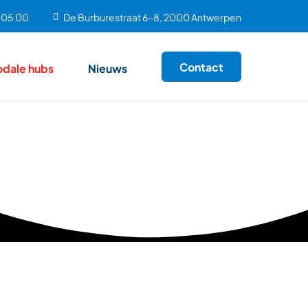
9 05 00
De Burburestraat 6-8, 2000 Antwerpen
Contact
odale hubs
Nieuws