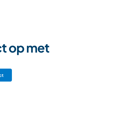
t op met
ct