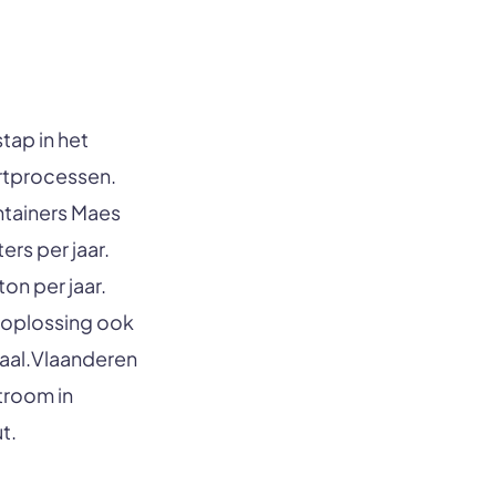
tap in het
rtprocessen.
ntainers Maes
rs per jaar.
on per jaar.
 oplossing ook
aal.Vlaanderen
troom in
t.