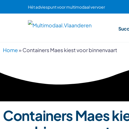
Hét adviespunt voor multimodaal vervoer
Succ
Home
»
Containers Maes kiest voor binnenvaart
Containers Maes ki