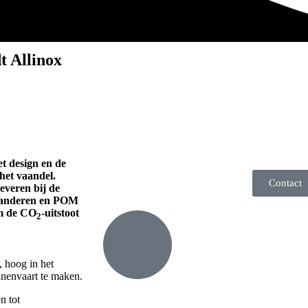
t Allinox
et design en de
het vaandel.
Contact
everen bij de
laanderen en POM
om de CO
-uitstoot
2
, hoog in het
nnenvaart te maken.
n tot