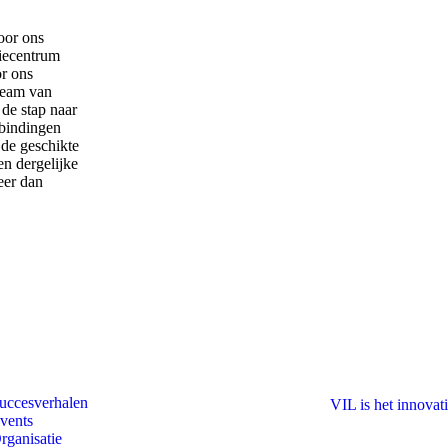
oor ons
tiecentrum
r ons
team van
de stap naar
rbindingen
 de geschikte
n dergelijke
eer dan
uccesverhalen
VIL is
het innovat
vents
rganisatie