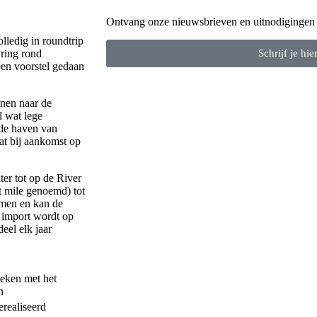
Ontvang onze nieuwsbrieven en uitnodigingen
lledig in roundtrip
Schrijf je hie
 ring rond
een voorstel gedaan
nnen naar de
l wat lege
 de haven van
at bij aankomst op
er tot op de River
t mile genoemd) tot
omen en kan de
 import wordt op
eel elk jaar
leken met het
n
realiseerd