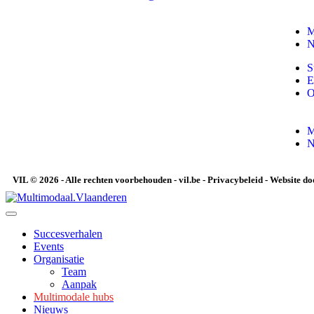
M
N
S
E
O
M
N
VIL © 2026 - Alle rechten voorbehouden -
vil.be
-
Privacybeleid
-
Website do
Succesverhalen
Events
Organisatie
Team
Aanpak
Multimodale hubs
Nieuws