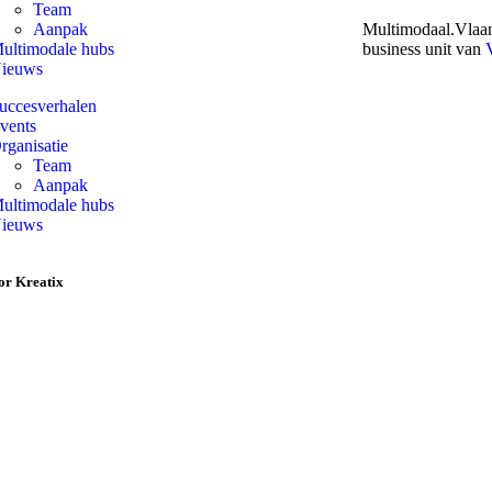
Team
Aanpak
Multimodaal.Vlaan
ultimodale hubs
business unit van
ieuws
uccesverhalen
vents
rganisatie
Team
Aanpak
ultimodale hubs
ieuws
or Kreatix