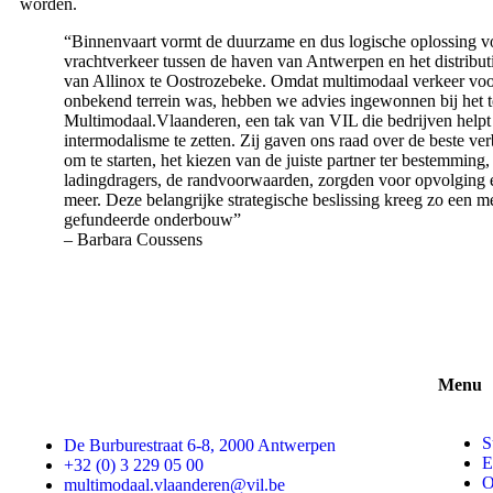
worden.
“Binnenvaart vormt de duurzame en dus logische oplossing v
vrachtverkeer tussen de haven van Antwerpen en het distribu
van Allinox te Oostrozebeke. Omdat multimodaal verkeer voo
onbekend terrein was, hebben we advies ingewonnen bij het 
Multimodaal.Vlaanderen, een tak van VIL die bedrijven helpt 
intermodalisme te zetten. Zij gaven ons raad over de beste ve
om te starten, het kiezen van de juiste partner ter bestemming,
ladingdragers, de randvoorwaarden, zorgden voor opvolging e
meer. Deze belangrijke strategische beslissing kreeg zo een m
gefundeerde onderbouw”
– Barbara Coussens
Menu
S
De Burburestraat 6-8, 2000 Antwerpen
E
+32 (0) 3 229 05 00
O
multimodaal.vlaanderen@vil.be