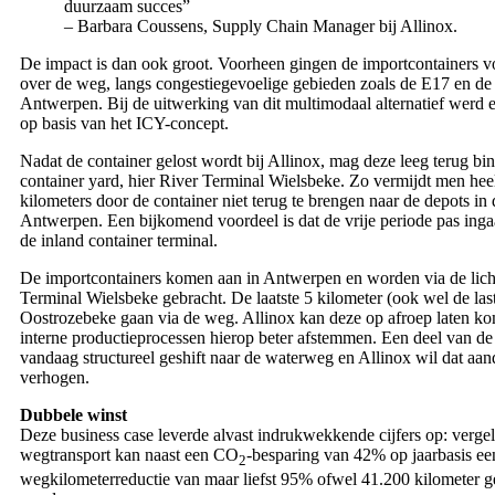
duurzaam succes”
– Barbara Coussens, Supply Chain Manager bij Allinox.
De impact is dan ook groot. Voorheen gingen de importcontainers vo
over de weg, langs congestiegevoelige gebieden zoals de E17 en de
Antwerpen. Bij de uitwerking van dit multimodaal alternatief werd 
op basis van het ICY-concept.
Nadat de container gelost wordt bij Allinox, mag deze leeg terug bi
container yard, hier River Terminal Wielsbeke. Zo vermijdt men hee
kilometers door de container niet terug te brengen naar de depots in
Antwerpen. Een bijkomend voordeel is dat de vrije periode pas inga
de inland container terminal.
De importcontainers komen aan in Antwerpen en worden via de licht
Terminal Wielsbeke gebracht. De laatste 5 kilometer (ook wel de las
Oostrozebeke gaan via de weg. Allinox kan deze op afroep laten k
interne productieprocessen hierop beter afstemmen. Een deel van de
vandaag structureel geshift naar de waterweg en Allinox wil dat aand
verhogen.
Dubbele winst
Deze business case leverde alvast indrukwekkende cijfers op: verge
wegtransport kan naast een CO
-besparing van 42% op jaarbasis ee
2
wegkilometerreductie van maar liefst 95% ofwel 41.200 kilometer ge