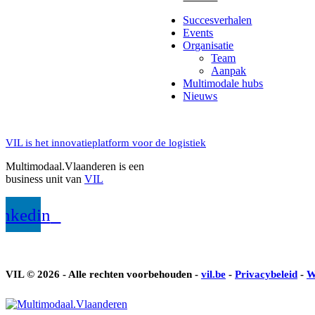
Succesverhalen
Events
Organisatie
Team
Aanpak
Multimodale hubs
Nieuws
VIL is
het innovatieplatform voor de logistiek
Multimodaal.Vlaanderen is een
business unit van
VIL
inkedin
VIL © 2026 - Alle rechten voorbehouden -
vil.be
-
Privacybeleid
-
W