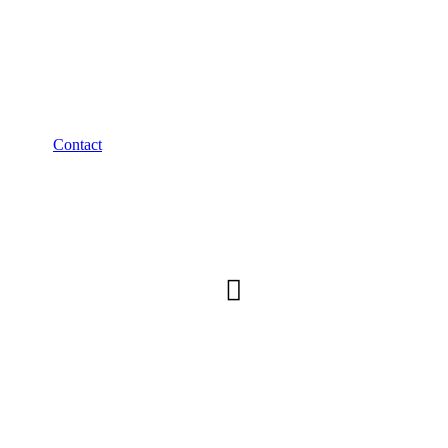
Neem contact op met ee
Contact
Blijf op de hoogt
Ontvang onze nieuwsbrieven en uitnodiging