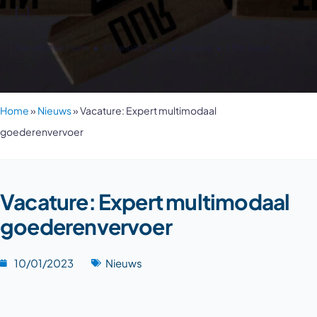
[…]
Kiara Kluttermann
10 Januari 2023
Nieuws
1 Min Read
Home
»
Nieuws
»
Vacature: Expert multimodaal
goederenvervoer
Vacature: Expert multimodaal
goederenvervoer
10/01/2023
Nieuws