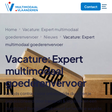
Contact
Home
Vacature: Expert multimodaal
goederenvervoer
Nieuws
Vacature: Expert
multimodaal goederenvervoer
Vacature: Expert
multimodaal
goederenvervoer
Voltijds contract voor onbepaalde duur Ben je
gepassioneerd door transport & logistiek en een
doorbijter? Ben je milieubewust en hecht je waarde