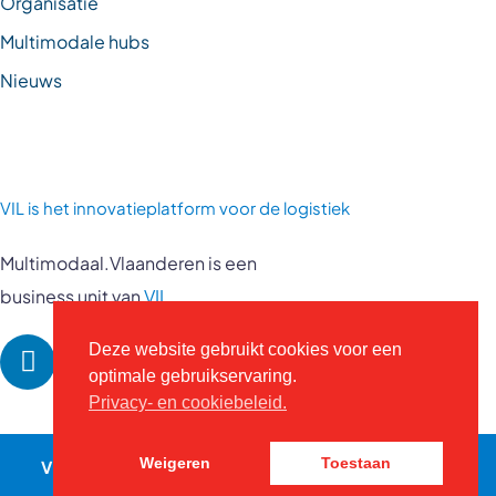
Organisatie
Multimodale hubs
Nieuws
VIL is
het innovatieplatform voor de logistiek
Multimodaal.Vlaanderen is een
business unit van
VIL
Deze website gebruikt cookies voor een
optimale gebruikservaring.
Privacy- en cookiebeleid.
VIL © 2026 - Alle rechten voorbehouden -
vil.be
-
Weigeren
Toestaan
Contact
Privacybeleid
-
Website door Kreatix