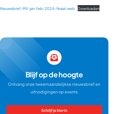
Nieuwsbrief-MV-jan-feb-2024-finaal-web
Downloaden
Blijf op de hoogte
Ontvang onze tweemaandelijkse nieuwsbrief en
uitnodigingen op events
Schrijf je hier in