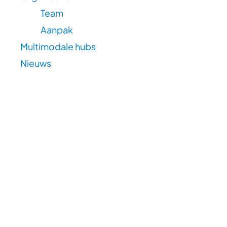
Team
Aanpak
Multimodale hubs
Nieuws
VIL is
het innovatieplatform voor de logistiek
Multimodaal.Vlaanderen is een
business unit van
VIL
Linkedin
VIL © 2026 - Alle rechten voorbehouden -
vil.be
-
Privacybe