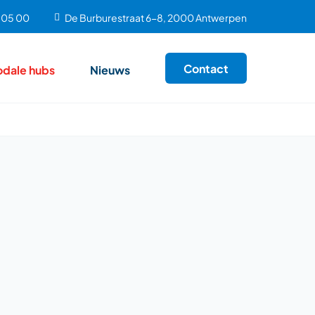
9 05 00
De Burburestraat 6-8, 2000 Antwerpen
Contact
odale hubs
Nieuws