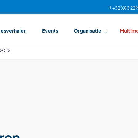
+32 (0) 3 22
esverhalen
Events
Organisatie
Multim
 2022
Team
Aanpak
ren