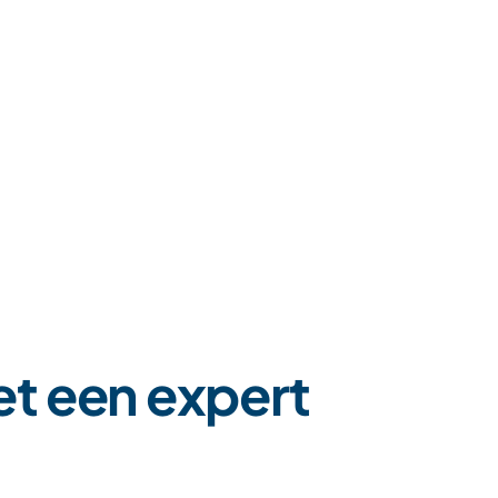
e
tnodigingen op events
t een expert